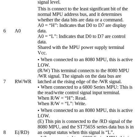
signal level.
This is connect to the least significant bit of the
normal MPU address bus, and it determines
whether the data bits are data or a command.
A0 = “H”: Indicates that D0 to D7 are display
6
A0
data.
A0 = “L”: Indicates that D0 to D7 are control
data.
Shared with the MPU power supply terminal
Vcc.
• When connected to an 8080 MPU, this is active
LOW.
(R/W) This terminal connects to the 8080 MPU
/WR signal. The signals on the data bus are
7
RW/WR
latched at the rising edge of the /WR signal.
• When connected to a 6800 Series MPU: This is
the read/write control signal input terminal.
When R/W = “H”: Read.
When R/W = “L”: Write.
• When connected to an 8080 MPU, this is active
LOW.
(E) This pin is connected to the /RD signal of the
8080 MPU, and the ST7565S series data bus is in
8
E(/RD)
an output status when this signal is “L”.