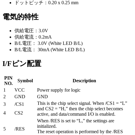
ドットピッチ：0.20 x 0.25 mm
電気的特性
供給電圧：3.0V
供給電流：0.2mA
B/L電圧： 3.0V (White LED B/L)
B/L電流： 30mA (White LED B/L)
I/Fピン配置
PIN
Symbol
Description
NO.
1
VCC
Power supply for logic
2
GND
GND
This is the chip select signal. When /CS1 = “L”
3
/CS1
and CS2 = “H,” then the chip select becomes
4
CS2
active, and data/command I/O is enabled.
When /RES is set to “L,” the settings are
initialized.
5
/RES
The reset operation is performed by the /RES