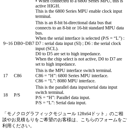
• When connected to a 6800 Series MPU, this is
active HIGH.
This is the 6800 Series MPU enable clock input
terminal.
This is an 8-bit bi-directional data bus that
connects to an 8-bit or 16-bit standard MPU data
bus.
When the serial interface is selected (P/S = “L”) :
9~16
DB0~DB7
D7 : serial data input (SI) ; D6 : the serial clock
input (SCL).
D0 to D5 are set to high impedance.
When the chip select is not active, D0 to D7 are
set to high impedance.
This is the MPU interface switch terminal.
17
C86
C86 = “H”: 6800 Series MPU interface.
C86 = “L”: 8080 MPU interface.
This is the parallel data input/serial data input
switch terminal.
18
P/S
P/S = “H”: Parallel data input.
P/S = “L”: Serial data input.
「モノクログラフィックモジュール 128x64ドット」のご相
談やお見積もりをご希望のお客様は、こちらのフォームをご
利用ください。