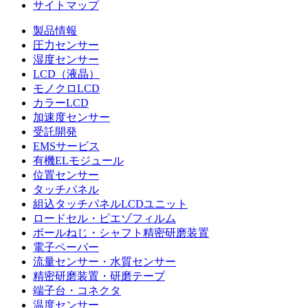
サイトマップ
製品情報
圧力センサー
湿度センサー
LCD（液晶）
モノクロLCD
カラーLCD
加速度センサー
受託開発
EMSサービス
有機ELモジュール
位置センサー
タッチパネル
組込タッチパネルLCDユニット
ロードセル・ピエゾフィルム
ボールねじ・シャフト精密研磨装置
電子ペーパー
流量センサー・水質センサー
精密研磨装置・研磨テープ
端子台・コネクタ
温度センサー