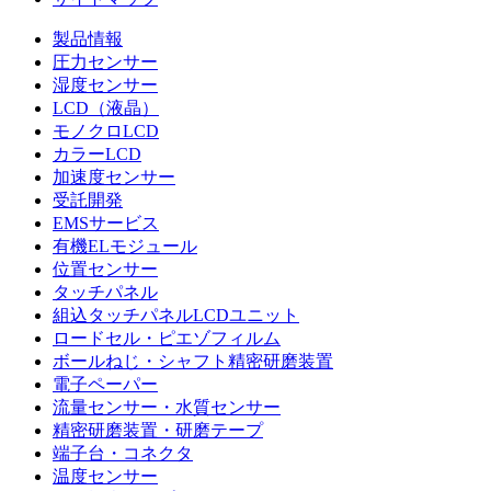
製品情報
圧力センサー
湿度センサー
LCD（液晶）
モノクロLCD
カラーLCD
加速度センサー
受託開発
EMSサービス
有機ELモジュール
位置センサー
タッチパネル
組込タッチパネルLCDユニット
ロードセル・ピエゾフィルム
ボールねじ・シャフト精密研磨装置
電子ペーパー
流量センサー・水質センサー
精密研磨装置・研磨テープ
端子台・コネクタ
温度センサー