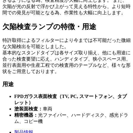
きるようになる為、検査精度が大幅に向上します。 また、
欠陥が光の反射で浮かび上がって見える特性から、より短時
間での発見が可能となる為、作業性も大幅に向上します。
欠陥検査ランプの特徴・用途
特許取得によるフィルターにより今までは不可能だった微細
な欠陥検出を可能としました。
基本的なスタンドタイプは各サイズ取り揃え、他にも用途に
合った検査要望に応え、ハンディタイプ、狭小スペース用、
並行表面用や生産工程での検査用のテーブルなど、様々な形
状をご用意しております。
用途
FPDガラス表面検査（TV, PC, スマートフォン、タブ
レット）
塗装面検査：
車両
精密機器：
光ファイバー、ハードディスク、感光ドラ
ム、コピー機
製品情報