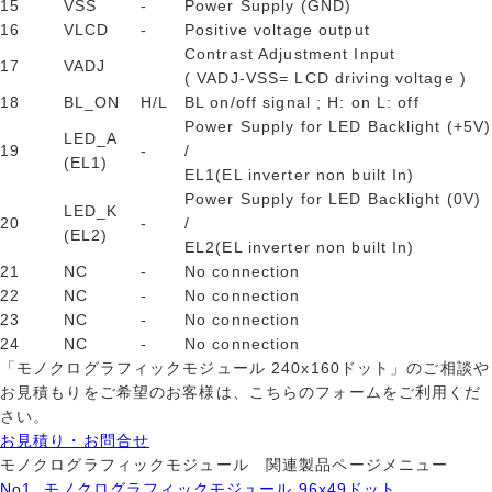
15
VSS
-
Power Supply (GND)
16
VLCD
-
Positive voltage output
Contrast Adjustment Input
17
VADJ
( VADJ-VSS= LCD driving voltage )
18
BL_ON
H/L
BL on/off signal ; H: on L: off
Power Supply for LED Backlight (+5V)
LED_A
19
-
/
(EL1)
EL1(EL inverter non built In)
Power Supply for LED Backlight (0V)
LED_K
20
-
/
(EL2)
EL2(EL inverter non built In)
21
NC
-
No connection
22
NC
-
No connection
23
NC
-
No connection
24
NC
-
No connection
「モノクログラフィックモジュール 240x160ドット」のご相談や
お見積もりをご希望のお客様は、こちらのフォームをご利用くだ
さい。
お見積り・お問合せ
モノクログラフィックモジュール 関連製品ページメニュー
No1. モノクログラフィックモジュール 96x49ドット