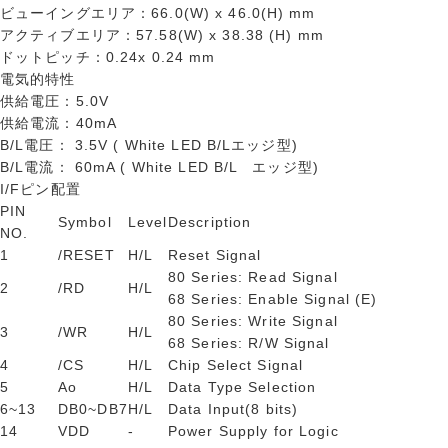
ビューイングエリア：66.0(W) x 46.0(H) mm
アクティブエリア：57.58(W) x 38.38 (H) mm
ドットピッチ：0.24x 0.24 mm
電気的特性
供給電圧：5.0V
供給電流：40mA
B/L電圧： 3.5V ( White LED B/Lエッジ型)
B/L電流： 60mA ( White LED B/L エッジ型)
I/Fピン配置
PIN
Symbol
Level
Description
NO.
1
/RESET
H/L
Reset Signal
80 Series: Read Signal
2
/RD
H/L
68 Series: Enable Signal (E)
80 Series: Write Signal
3
/WR
H/L
68 Series: R/W Signal
4
/CS
H/L
Chip Select Signal
5
Ao
H/L
Data Type Selection
6~13
DB0~DB7
H/L
Data Input(8 bits)
14
VDD
-
Power Supply for Logic