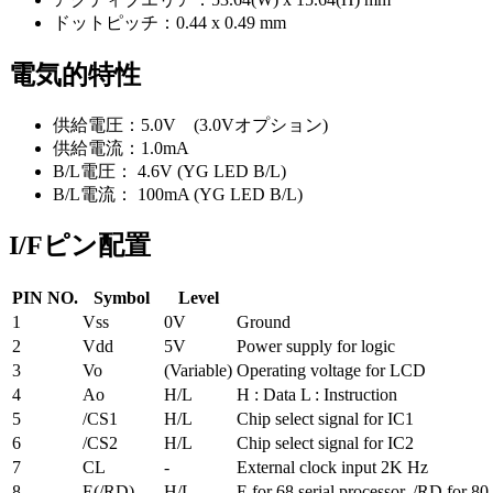
ドットピッチ：0.44 x 0.49 mm
電気的特性
供給電圧：5.0V (3.0Vオプション)
供給電流：1.0mA
B/L電圧： 4.6V (YG LED B/L)
B/L電流： 100mA (YG LED B/L)
I/Fピン配置
PIN NO.
Symbol
Level
1
Vss
0V
Ground
2
Vdd
5V
Power supply for logic
3
Vo
(Variable)
Operating voltage for LCD
4
Ao
H/L
H : Data L : Instruction
5
/CS1
H/L
Chip select signal for IC1
6
/CS2
H/L
Chip select signal for IC2
7
CL
-
External clock input 2K Hz
8
E(/RD)
H/L
E for 68 serial processor, /RD for 80 