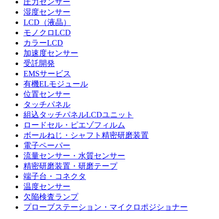
圧力センサー
湿度センサー
LCD（液晶）
モノクロLCD
カラーLCD
加速度センサー
受託開発
EMSサービス
有機ELモジュール
位置センサー
タッチパネル
組込タッチパネルLCDユニット
ロードセル・ピエゾフィルム
ボールねじ・シャフト精密研磨装置
電子ペーパー
流量センサー・水質センサー
精密研磨装置・研磨テープ
端子台・コネクタ
温度センサー
欠陥検査ランプ
プローブステーション・マイクロポジショナー