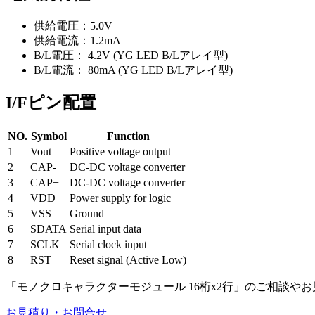
供給電圧：5.0V
供給電流：1.2mA
B/L電圧： 4.2V (YG LED B/Lアレイ型)
B/L電流： 80mA (YG LED B/Lアレイ型)
I/Fピン配置
NO.
Symbol
Function
1
Vout
Positive voltage output
2
CAP-
DC-DC voltage converter
3
CAP+
DC-DC voltage converter
4
VDD
Power supply for logic
5
VSS
Ground
6
SDATA
Serial input data
7
SCLK
Serial clock input
8
RST
Reset signal (Active Low)
「モノクロキャラクターモジュール 16桁x2行」のご相談
お見積り・お問合せ