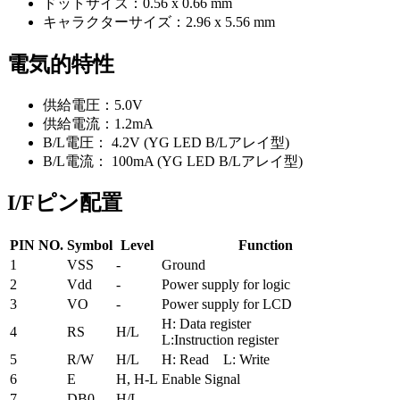
ドットサイズ：0.56 x 0.66 mm
キャラクターサイズ：2.96 x 5.56 mm
電気的特性
供給電圧：5.0V
供給電流：1.2mA
B/L電圧： 4.2V (YG LED B/Lアレイ型)
B/L電流： 100mA (YG LED B/Lアレイ型)
I/Fピン配置
PIN NO.
Symbol
Level
Function
1
VSS
-
Ground
2
Vdd
-
Power supply for logic
3
VO
-
Power supply for LCD
H: Data register
4
RS
H/L
L:Instruction register
5
R/W
H/L
H: Read L: Write
6
E
H, H-L
Enable Signal
7
DB0
H/L