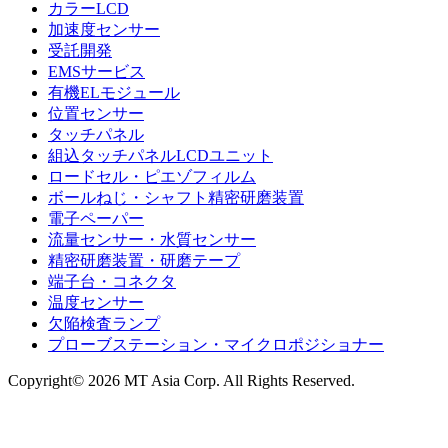
カラーLCD
加速度センサー
受託開発
EMSサービス
有機ELモジュール
位置センサー
タッチパネル
組込タッチパネルLCDユニット
ロードセル・ピエゾフィルム
ボールねじ・シャフト精密研磨装置
電子ペーパー
流量センサー・水質センサー
精密研磨装置・研磨テープ
端子台・コネクタ
温度センサー
欠陥検査ランプ
プローブステーション・マイクロポジショナー
Copyright© 2026 MT Asia Corp. All Rights Reserved.