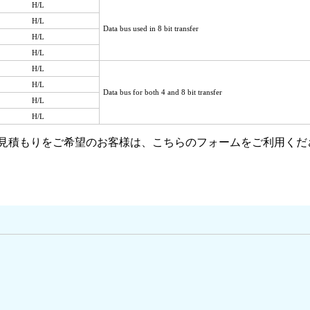
H/L
H/L
Data bus used in 8 bit transfer
H/L
H/L
H/L
H/L
Data bus for both 4 and 8 bit transfer
H/L
H/L
やお見積もりをご希望のお客様は、こちらのフォームをご利用くだ