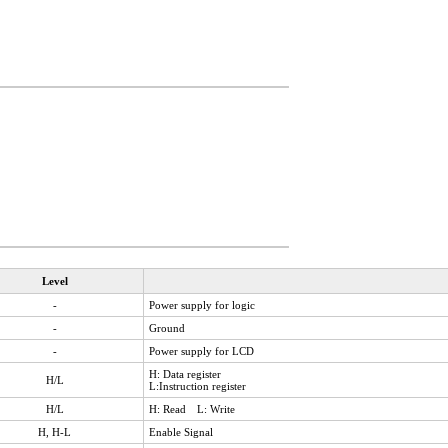
Level
-
Power supply for logic
-
Ground
-
Power supply for LCD
H: Data register
H/L
L:Instruction register
H/L
H: Read L: Write
H, H-L
Enable Signal