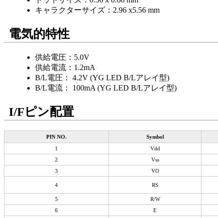
キャラクターサイズ：2.96 x5.56 mm
電気的特性
供給電圧：5.0V
供給電流：1.2mA
B/L電圧： 4.2V (YG LED B/Lアレイ型)
B/L電流： 100mA (YG LED B/Lアレイ型)
I/Fピン配置
PIN NO.
Symbol
1
Vdd
2
Vss
3
VO
4
RS
5
R/W
6
E