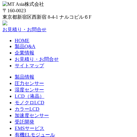
〒160-0023
東京都新宿区西新宿 8-4-1 ナルコビル６F
お見積り・お問合せ
HOME
製品Q&A
企業情報
お見積り・お問合せ
サイトマップ
製品情報
圧力センサー
湿度センサー
LCD（液晶）
モノクロLCD
カラーLCD
加速度センサー
受託開発
EMSサービス
有機ELモジュール