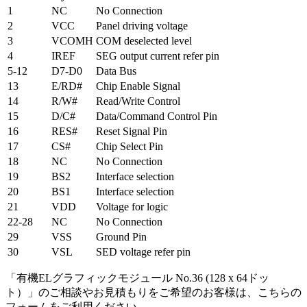
1
NC
No Connection
2
VCC
Panel driving voltage
3
VCOMH
COM deselected level
4
IREF
SEG output current refer pin
5-12
D7-D0
Data Bus
13
E/RD#
Chip Enable Signal
14
R/W#
Read/Write Control
15
D/C#
Data/Command Control Pin
16
RES#
Reset Signal Pin
17
CS#
Chip Select Pin
18
NC
No Connection
19
BS2
Interface selection
20
BS1
Interface selection
21
VDD
Voltage for logic
22-28
NC
No Connection
29
VSS
Ground Pin
30
VSL
SED voltage refer pin
「有機ELグラフィックモジュール No.36 (128 x 64ドッ
ト）」のご相談やお見積もりをご希望のお客様は、こちらの
フォームをご利用ください。