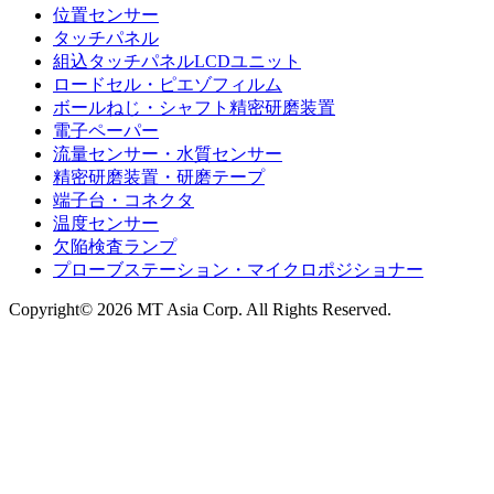
位置センサー
タッチパネル
組込タッチパネルLCDユニット
ロードセル・ピエゾフィルム
ボールねじ・シャフト精密研磨装置
電子ペーパー
流量センサー・水質センサー
精密研磨装置・研磨テープ
端子台・コネクタ
温度センサー
欠陥検査ランプ
プローブステーション・マイクロポジショナー
Copyright© 2026 MT Asia Corp. All Rights Reserved.