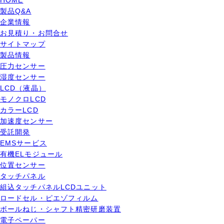
HOME
製品Q&A
企業情報
お見積り・お問合せ
サイトマップ
製品情報
圧力センサー
湿度センサー
LCD（液晶）
モノクロLCD
カラーLCD
加速度センサー
受託開発
EMSサービス
有機ELモジュール
位置センサー
タッチパネル
組込タッチパネルLCDユニット
ロードセル・ピエゾフィルム
ボールねじ・シャフト精密研磨装置
電子ペーパー