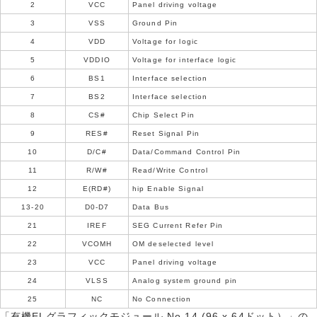
2
VCC
Panel driving voltage
3
VSS
Ground Pin
4
VDD
Voltage for logic
5
VDDIO
Voltage for interface logic
6
BS1
Interface selection
7
BS2
Interface selection
8
CS#
Chip Select Pin
9
RES#
Reset Signal Pin
10
D/C#
Data/Command Control Pin
11
R/W#
Read/Write Control
12
E(RD#)
hip Enable Signal
13-20
D0-D7
Data Bus
21
IREF
SEG Current Refer Pin
22
VCOMH
OM deselected level
23
VCC
Panel driving voltage
24
VLSS
Analog system ground pin
25
NC
No Connection
「有機ELグラフィックモジュール No.14 (96 x 64ドット）」の