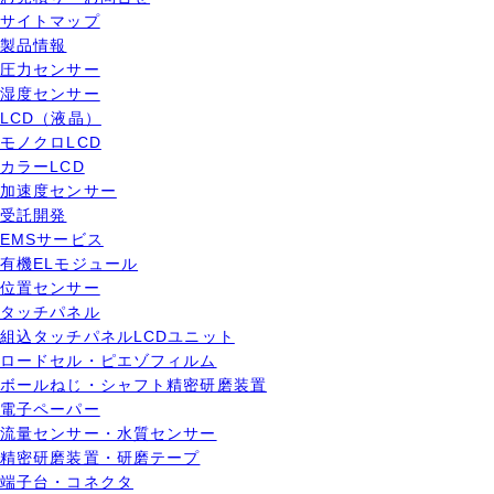
サイトマップ
製品情報
圧力センサー
湿度センサー
LCD（液晶）
モノクロLCD
カラーLCD
加速度センサー
受託開発
EMSサービス
有機ELモジュール
位置センサー
タッチパネル
組込タッチパネルLCDユニット
ロードセル・ピエゾフィルム
ボールねじ・シャフト精密研磨装置
電子ペーパー
流量センサー・水質センサー
精密研磨装置・研磨テープ
端子台・コネクタ