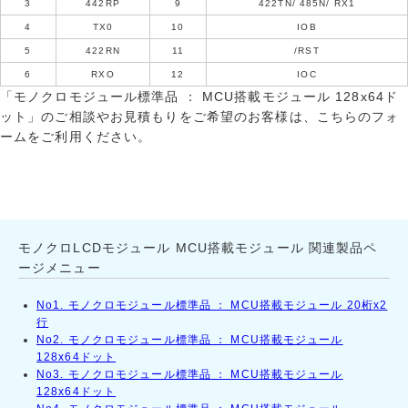
3
442RP
9
422TN/ 485N/ RX1
4
TX0
10
IOB
5
422RN
11
/RST
6
RXO
12
IOC
「モノクロモジュール標準品 ： MCU搭載モジュール 128x64ド
ット」のご相談やお見積もりをご希望のお客様は、こちらのフォ
ームをご利用ください。
モノクロLCDモジュール MCU搭載モジュール 関連製品ペ
ージメニュー
No1. モノクロモジュール標準品 ： MCU搭載モジュール 20桁x2
行
No2. モノクロモジュール標準品 ： MCU搭載モジュール
128x64ドット
No3. モノクロモジュール標準品 ： MCU搭載モジュール
128x64ドット