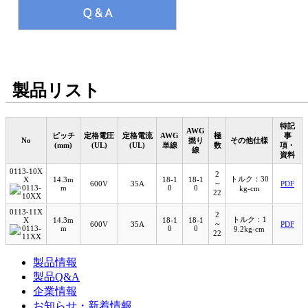
製品リスト
特記
AWG
ピッチ
定格電圧
定格電流
AWG
極
事
No
撚り
その他仕様
(mm)
(UL)
(UL)
単線
数
項・
線
資料
0113-10X
2
トルク：30
X
14.3m
18-1
18-1
～
600V
35A
PDF
m
0
0
kg-cm
22
0113-11X
2
トルク：1
X
14.3m
18-1
18-1
～
600V
35A
PDF
m
0
0
9.2kg-cm
22
製品情報
製品Q&A
企業情報
お知らせ・新着情報