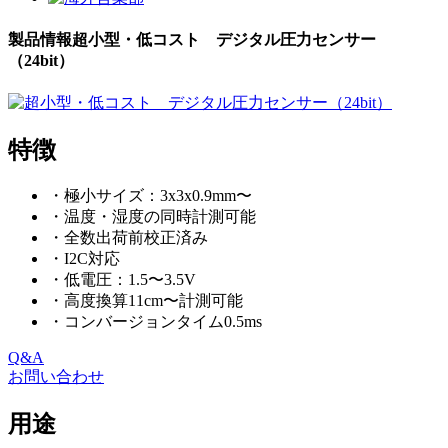
製品情報
超小型・低コスト デジタル圧力センサー
（24bit）
特徴
・極小サイズ：3x3x0.9mm〜
・温度・湿度の同時計測可能
・全数出荷前校正済み
・I2C対応
・低電圧：1.5〜3.5V
・高度換算11cm〜計測可能
・コンバージョンタイム0.5ms
Q&A
お問い合わせ
用途