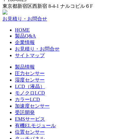
東京都新宿区西新宿 8-4-1 ナルコビル６F
お見積り・お問合せ
HOME
製品Q&A
企業情報
お見積り・お問合せ
サイトマップ
製品情報
圧力センサー
湿度センサー
LCD（液晶）
モノクロLCD
カラーLCD
加速度センサー
受託開発
EMSサービス
有機ELモジュール
位置センサー
タッチパネル