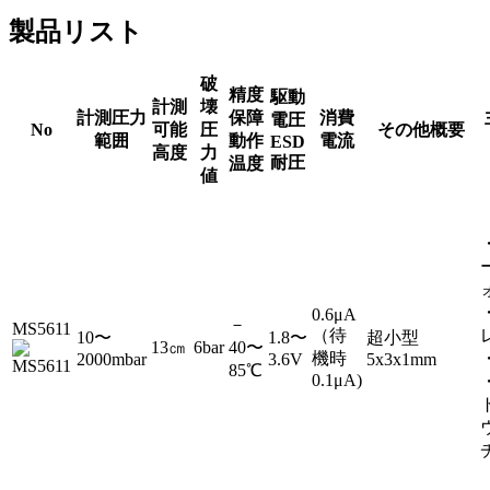
製品リスト
破
精度
駆動
計測
壊
計測圧力
保障
消費
電圧
No
可能
圧
その他概要
範囲
動作
電流
ESD
高度
力
耐圧
温度
値
0.6μA
－
MS5611
（待
10〜
1.8〜
超小型
13㎝
6bar
40〜
機時
2000mbar
3.6V
5x3x1mm
85℃
0.1μA)