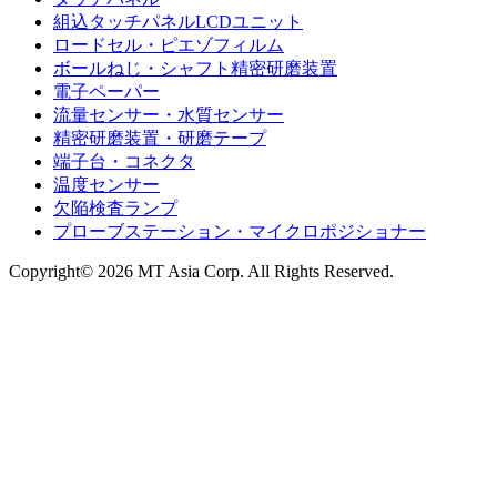
組込タッチパネルLCDユニット
ロードセル・ピエゾフィルム
ボールねじ・シャフト精密研磨装置
電子ペーパー
流量センサー・水質センサー
精密研磨装置・研磨テープ
端子台・コネクタ
温度センサー
欠陥検査ランプ
プローブステーション・マイクロポジショナー
Copyright© 2026 MT Asia Corp. All Rights Reserved.