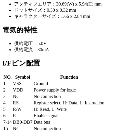
アクティブエリア：30.69(W) x 5.94(H) mm
ドットサイズ：0.30 x 0.32 mm
キャラクターサイズ：1.66 x 2.84 mm
電気的特性
供給電圧：5.0V
供給電流：30mA
I/Fピン配置
NO.
Symbol
Function
1
VSS
Ground
2
VDD
Power supply for logic
3
NC
No connection
4
RS
Register select, H: Data, L: Instruction
5
R/W
H: Read, L: Write
6
E
Enable signal
7-14
DB0-DB7
Data bus
15
NC
No connection