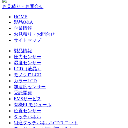
お見積り・お問合せ
HOME
製品Q&A
企業情報
お見積り・お問合せ
サイトマップ
製品情報
圧力センサー
湿度センサー
LCD（液晶）
モノクロLCD
カラーLCD
加速度センサー
受託開発
EMSサービス
有機ELモジュール
位置センサー
タッチパネル
組込タッチパネルLCDユニット