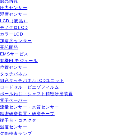
製品情報
圧力センサー
湿度センサー
LCD（液晶）
モノクロLCD
カラーLCD
加速度センサー
受託開発
EMSサービス
有機ELモジュール
位置センサー
タッチパネル
組込タッチパネルLCDユニット
ロードセル・ピエゾフィルム
ボールねじ・シャフト精密研磨装置
電子ペーパー
流量センサー・水質センサー
精密研磨装置・研磨テープ
端子台・コネクタ
温度センサー
欠陥検査ランプ