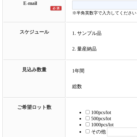
E-mail
※半角英数字で入力してください
スケジュール
1. サンプル品
2. 量産納品
見込み数量
1年間
総数
ご希望ロット数
100pcs/lot
500pcs/lot
1000pcs/lot
その他