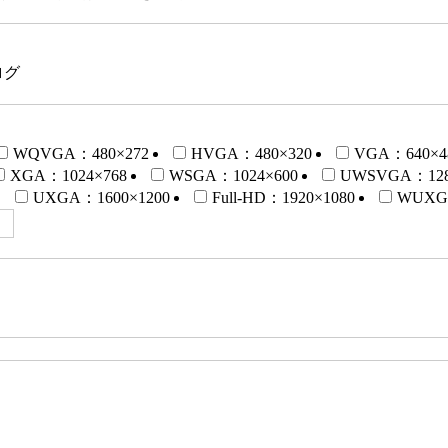
ログ
WQVGA：480×272
HVGA：480×320
VGA：640×4
XGA：1024×768
WSGA：1024×600
UWSVGA：128
UXGA：1600×1200
Full-HD：1920×1080
WUXGA