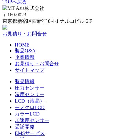
TOPへ戻る
〒160-0023
東京都新宿区西新宿 8-4-1 ナルコビル６F
お見積り・お問合せ
HOME
製品Q&A
企業情報
お見積り・お問合せ
サイトマップ
製品情報
圧力センサー
湿度センサー
LCD（液晶）
モノクロLCD
カラーLCD
加速度センサー
受託開発
EMSサービス