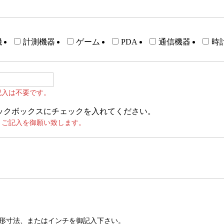
機
計測機器
ゲーム
PDA
通信機器
時
記入は不要です。
ックボックスにチェックを入れてください。
、ご記入を御願い致します。
形寸法、またはインチを御記入下さい。