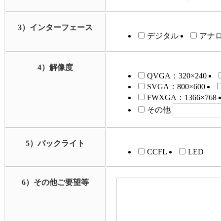
3）インターフェース
デジタル
アナ
4）解像度
QVGA：320×240
SVGA：800×600
FWXGA：1366×768
その他
5）バックライト
CCFL
LED
6）その他ご要望等