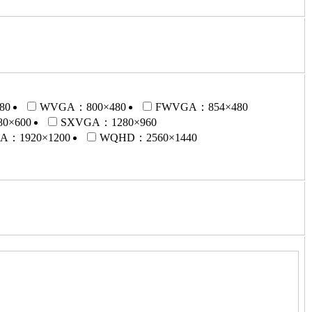
80
WVGA：800×480
FWVGA：854×480
0×600
SXVGA：1280×960
：1920×1200
WQHD：2560×1440